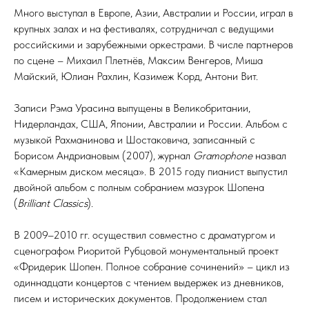
Много выступал в Европе, Азии, Австралии и России, играл в
крупных залах и на фестивалях, сотрудничал с ведущими
российскими и зарубежными оркестрами. В числе партнеров
по сцене – Михаил Плетнёв, Максим Венгеров, Миша
Майский, Юлиан Рахлин, Казимеж Корд, Антони Вит.
Записи Рэма Урасина выпущены в Великобритании,
Нидерландах, США, Японии, Австралии и России. Альбом с
музыкой Рахманинова и Шостаковича, записанный с
Борисом Андриановым (2007), журнал
Gramophone
назвал
«Камерным диском месяца». В 2015 году пианист выпустил
двойной альбом с полным собранием мазурок Шопена
(
Brilliant Classics
).
В 2009–2010 гг. осуществил совместно с драматургом и
сценографом Риоритой Рубцовой монументальный проект
«Фридерик Шопен. Полное собрание сочинений» – цикл из
одиннадцати концертов с чтением выдержек из дневников,
писем и исторических документов. Продолжением стал