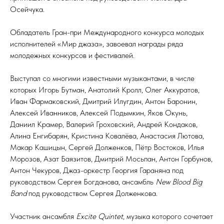
Осейчука.
Обладатель Гран-при Международного конкурса молодых
исполнителей «Мир джаза», завоевал награды ряда
молодежных конкурсов и фестивалей.
Выступал со многими известными музыкантами, в числе
которых Игорь Бутман, Анатолий Кролл, Олег Аккуратов,
Иван Фармаковский, Дмитрий Илугдин, Антон Баронин,
Алексей Иванников, Алексей Подымкин, Яков Окунь,
Даниил Крамер, Валерий Гроховский, Андрей Кондаков,
Алина Енгибарян, Кристина Ковалёва, Анастасия Лютова,
Макар Кашицын, Сергей Долженков, Пётр Востоков, Илья
Морозов, Азат Баязитов, Дмитрий Мосьпан, Антон Горбунов,
Антон Чекуров, Джаз-оркестр Георгия Гараняна под
руководством Сергея Богданова, ансамбль
New Blood Big
Band
под руководством Сергея Долженкова.
Участник ансамбля
Excite Quintet
, музыка которого сочетает