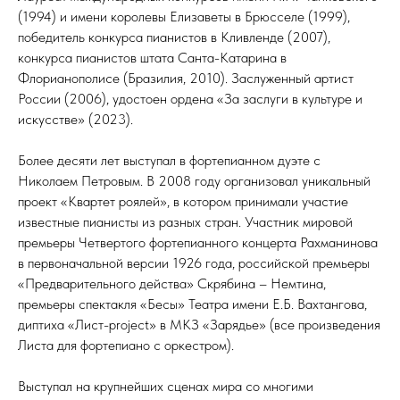
(1994) и имени королевы Елизаветы в Брюсселе (1999),
победитель конкурса пианистов в Кливленде (2007),
конкурса пианистов штата Санта-Катарина в
Флорианополисе (Бразилия, 2010). Заслуженный артист
России (2006), удостоен ордена «За заслуги в культуре и
искусстве» (2023).
Более десяти лет выступал в фортепианном дуэте с
Николаем Петровым. В 2008 году организовал уникальный
проект «Квартет роялей», в котором принимали участие
известные пианисты из разных стран. Участник мировой
премьеры Четвертого фортепианного концерта Рахманинова
в первоначальной версии 1926 года, российской премьеры
«Предварительного действа» Скрябина – Немтина,
премьеры спектакля «Бесы» Театра имени Е.Б. Вахтангова,
диптиха «Лист-project» в МКЗ «Зарядье» (все произведения
Листа для фортепиано с оркестром).
Выступал на крупнейших сценах мира со многими