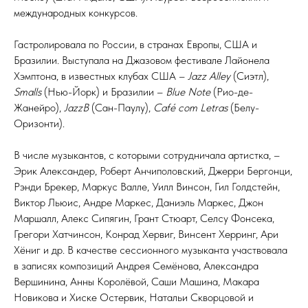
международных конкурсов.
Гастролировала по России, в странах Европы, США и
Бразилии. Выступала на Джазовом фестивале Лайонела
Хэмптона, в известных клубах США –
Jazz Alley
(Сиэтл),
Smalls
(Нью-Йорк) и Бразилии –
Blue Note
(Рио-де-
Жанейро),
JazzB
(Сан-Паулу),
Café com Letras
(Белу-
Оризонти).
В числе музыкантов, с которыми сотрудничала артистка, –
Эрик Александер, Роберт Анчиполовский, Джерри Бергонци,
Рэнди Брекер, Маркус Валле, Уилл Винсон, Гил Голдстейн,
Виктор Льюис, Андре Маркес, Даниэль Маркес, Джон
Маршалл, Алекс Сипягин, Грант Стюарт, Селсу Фонсека,
Грегори Хатчинсон, Конрад Хервиг, Винсент Херринг, Ари
Хёниг и др. В качестве сессионного музыканта участвовала
в записях композиций Андрея Семёнова, Александра
Вершинина, Анны Королёвой, Саши Машина, Макара
Новикова и Хиске Остервик, Натальи Скворцовой и